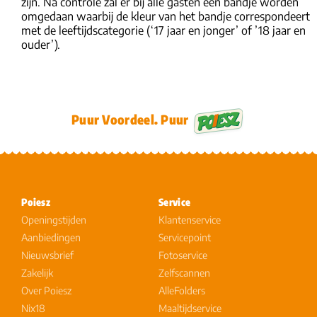
zijn. Na controle zal er bij alle gasten een bandje worden
omgedaan waarbij de kleur van het bandje correspondeert
met de leeftijdscategorie (‘17 jaar en jonger’ of ’18 jaar en
ouder’).
Puur Voordeel. Puur
Poiesz
Service
Openingstijden
Klantenservice
Aanbiedingen
Servicepoint
Nieuwsbrief
Fotoservice
Zakelijk
Zelfscannen
Over Poiesz
AlleFolders
Nix18
Maaltijdservice