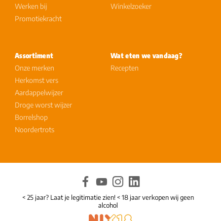
Werken bij
Winkelzoeker
Promotiekracht
Assortiment
Wat eten we vandaag?
Onze merken
Recepten
Herkomst vers
Aardappelwijzer
Droge worst wijzer
Borrelshop
Noordertrots
< 25 jaar? Laat je legitimatie zien! < 18 jaar verkopen wij geen
alcohol