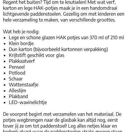
Regent het buiten? Tijd om te knutselen! Met wat verf,
karton en lege HAK-potjes maak je in een handomdraai
lichtgevende paddenstoelen. Gezellig om met kinderen een
hele verzameling te maken, van verschillende groottes.
Wat heb je nodig:
Lege en schone glazen HAK potjes van 370 ml of 210 ml
Klein bordje
Dun karton (bijvoorbeeld kartonnen verpakking)
Krijtstift geschikt voor glas
Plakkaatverf
Penseel
Potlood
Schaar
Wattenstaafje
Alleslijm
Plakband
LED-waxinelichtje
De voorpret begint met verzamelen van het materiaal. De
potjes wegbrengen naar de glasbak kan altijd nog, eerst
tover jij ze om tot paddenstoel! Leg alles netjes klaar en
bedenk alvast waar de paddenstoelen straks mogen staan.