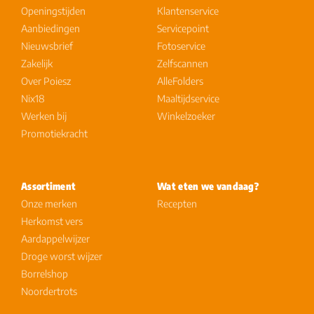
Openingstijden
Klantenservice
Aanbiedingen
Servicepoint
Nieuwsbrief
Fotoservice
Zakelijk
Zelfscannen
Over Poiesz
AlleFolders
Nix18
Maaltijdservice
Werken bij
Winkelzoeker
Promotiekracht
Assortiment
Wat eten we vandaag?
Onze merken
Recepten
Herkomst vers
Aardappelwijzer
Droge worst wijzer
Borrelshop
Noordertrots