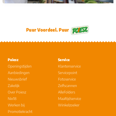
Puur Voordeel. Puur
Poiesz
Service
Openingstijden
Klantenservice
Aanbiedingen
Servicepoint
Nieuwsbrief
Fotoservice
Zakelijk
Zelfscannen
Over Poiesz
AlleFolders
Nix18
Maaltijdservice
Werken bij
Winkelzoeker
Promotiekracht