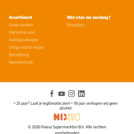
Assortiment
Wat eten we vandaag?
Onze merken
Recepten
Herkomst vers
Aardappelwijzer
Droge worst wijzer
Borrelshop
Noordertrots
< 25 jaar? Laat je legitimatie zien! < 18 jaar verkopen wij geen
alcohol
© 2026 Poiesz Supermarkten B.V. Alle rechten
voorbehouden