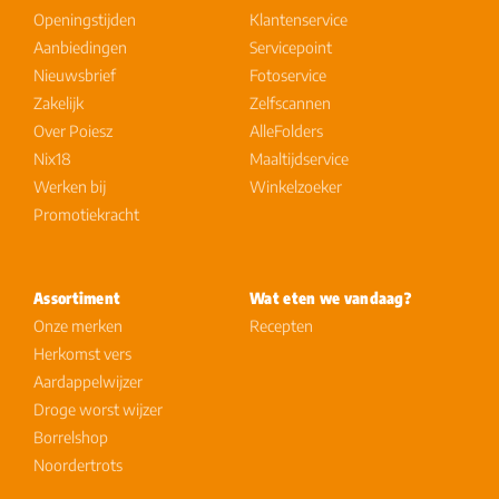
Openingstijden
Klantenservice
Aanbiedingen
Servicepoint
Nieuwsbrief
Fotoservice
Zakelijk
Zelfscannen
Over Poiesz
AlleFolders
Nix18
Maaltijdservice
Werken bij
Winkelzoeker
Promotiekracht
Assortiment
Wat eten we vandaag?
Onze merken
Recepten
Herkomst vers
Aardappelwijzer
Droge worst wijzer
Borrelshop
Noordertrots