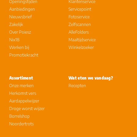
Openingstijden
Klantenservice
Aanbiedingen
Servicepoint
Nieuwsbrief
Fotoservice
Zakelijk
Zelfscannen
Over Poiesz
AlleFolders
Nix18
Maaltijdservice
Werken bij
Winkelzoeker
Promotiekracht
Assortiment
Wat eten we vandaag?
Onze merken
Recepten
Herkomst vers
Aardappelwijzer
Droge worst wijzer
Borrelshop
Noordertrots