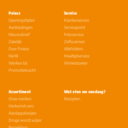
Poiesz
Service
Openingstijden
Klantenservice
Aanbiedingen
Servicepoint
Nieuwsbrief
Fotoservice
Zakelijk
Zelfscannen
Over Poiesz
AlleFolders
Nix18
Maaltijdservice
Werken bij
Winkelzoeker
Promotiekracht
Assortiment
Wat eten we vandaag?
Onze merken
Recepten
Herkomst vers
Aardappelwijzer
Droge worst wijzer
Borrelshop