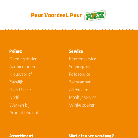
Puur Voordeel. Puur
Poiesz
Service
Openingstijden
Klantenservice
Aanbiedingen
Servicepoint
Nieuwsbrief
Fotoservice
Zakelijk
Zelfscannen
Over Poiesz
AlleFolders
Nix18
Maaltijdservice
Werken bij
Winkelzoeker
Promotiekracht
Assortiment
Wat eten we vandaag?