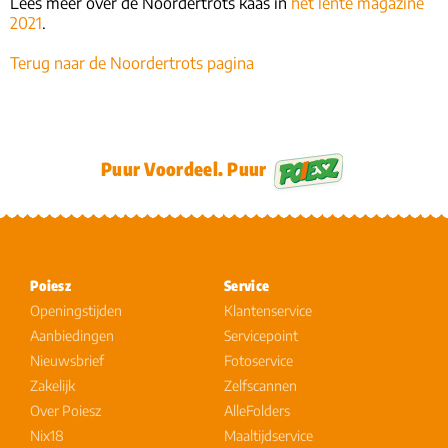
Lees meer over de Noordertrots kaas in
het lente magazine
2021
.
Terug naar de Noordertrots pagina
Puur Voordeel. Puur
Poiesz
Service
Openingstijden
Klantenservice
Aanbiedingen
Servicepoint
Nieuwsbrief
Fotoservice
Zakelijk
Zelfscannen
Over Poiesz
AlleFolders
Nix18
Maaltijdservice