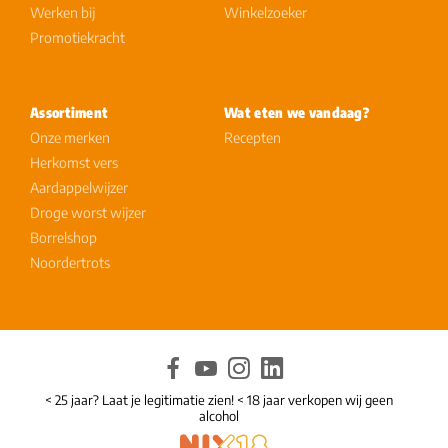
Werken bij
Winkelzoeker
Promotiekracht
Assortiment
Wat eten we vandaag?
Onze merken
Recepten
Herkomst vers
Aardappelwijzer
Droge worst wijzer
Borrelshop
Noordertrots
< 25 jaar? Laat je legitimatie zien! < 18 jaar verkopen wij geen
alcohol