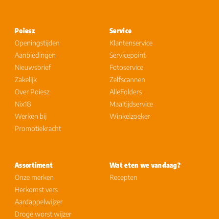
Poiesz
Service
Openingstijden
Klantenservice
Aanbiedingen
Servicepoint
Nieuwsbrief
Fotoservice
Zakelijk
Zelfscannen
Over Poiesz
AlleFolders
Nix18
Maaltijdservice
Werken bij
Winkelzoeker
Promotiekracht
Assortiment
Wat eten we vandaag?
Onze merken
Recepten
Herkomst vers
Aardappelwijzer
Droge worst wijzer