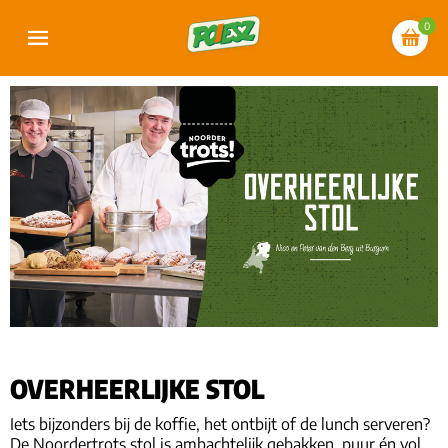
0
OVERHEERLIJKE STOL
Iets bijzonders bij de koffie, het ontbijt of de lunch serveren?
De Noordertrots stol is ambachtelijk gebakken, puur én vol