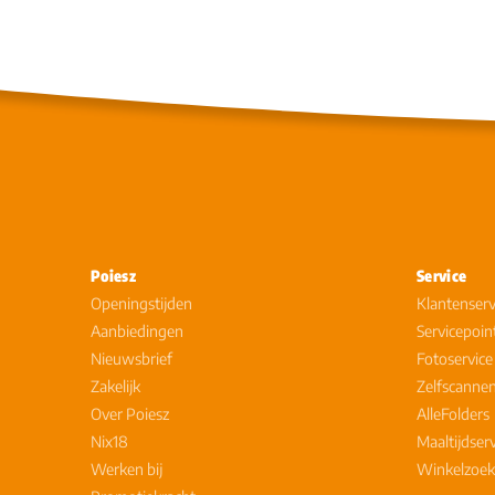
Poiesz
Service
Openingstijden
Klantenserv
Aanbiedingen
Servicepoin
Nieuwsbrief
Fotoservice
Zakelijk
Zelfscanne
Over Poiesz
AlleFolders
Nix18
Maaltijdser
Werken bij
Winkelzoek