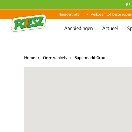
BE
Noordertrots
Verkozen tot beste super
Aanbiedingen
Actueel
Sp
Home
Onze winkels
Supermarkt Grou