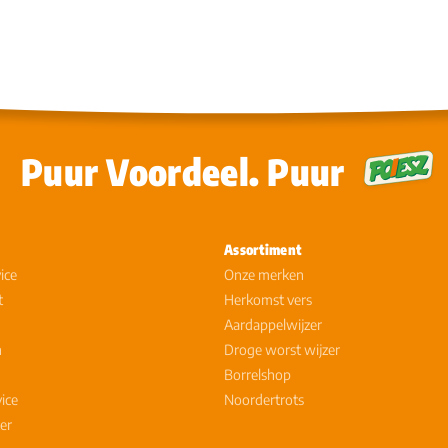
Puur Voordeel. Puur
Assortiment
ice
Onze merken
t
Herkomst vers
Aardappelwijzer
n
Droge worst wijzer
Borrelshop
vice
Noordertrots
er