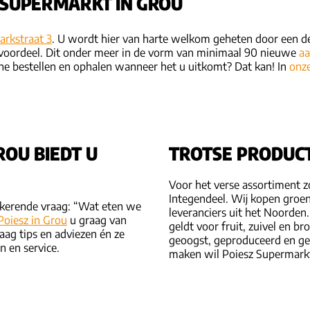
 SUPERMARKT IN GROU
arkstraat 3
. U wordt hier van harte welkom geheten door een 
r voordeel. Dit onder meer in de vorm van minimaal 90 nieuwe
aa
ne bestellen en ophalen wanneer het u uitkomt? Dat kan! In
onz
ROU BIEDT U
TROTSE PRODUC
Voor het verse assortiment z
Integendeel. Wij kopen groent
ugkerende vraag: “Wat eten we
leveranciers uit het Noorden.
Poiesz in Grou
u graag van
geldt voor fruit, zuivel en b
ag tips en adviezen én ze
geoogst, geproduceerd en ge
n en service.
maken wil Poiesz Supermarkte