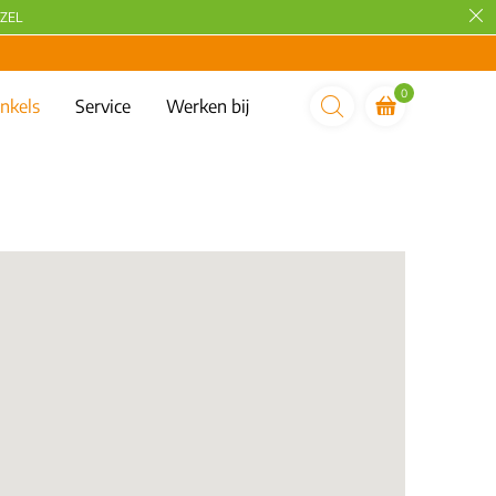
ZEL
0
nkels
Service
Werken bij