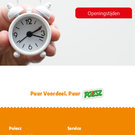
Openingstijden
Puur Voordeel. Puur
Poiesz
Service