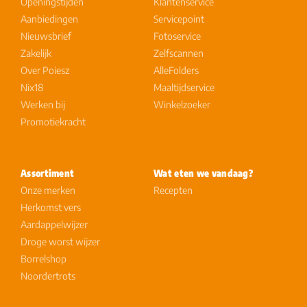
Openingstijden
Klantenservice
Aanbiedingen
Servicepoint
Nieuwsbrief
Fotoservice
Zakelijk
Zelfscannen
Over Poiesz
AlleFolders
Nix18
Maaltijdservice
Werken bij
Winkelzoeker
Promotiekracht
Assortiment
Wat eten we vandaag?
Onze merken
Recepten
Herkomst vers
Aardappelwijzer
Droge worst wijzer
Borrelshop
Noordertrots