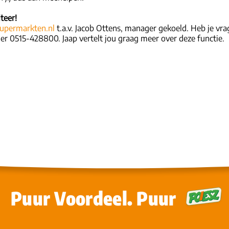
teer!
upermarkten.nl
t.a.v. Jacob Ottens, manager gekoeld. Heb je v
r 0515-428800. Jaap vertelt jou graag meer over deze functie.
Puur Voordeel. Puur