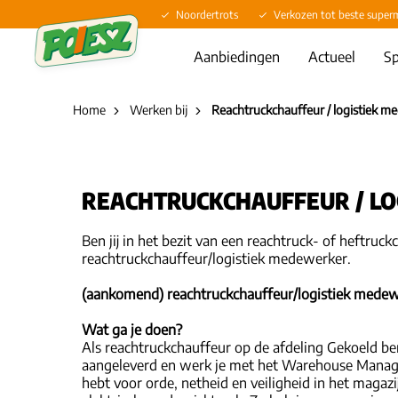
Noordertrots
Verkozen tot beste super
Aanbiedingen
Actueel
Sp
Home
Werken bij
Reachtruckchauffeur / logistiek m
REACHTRUCKCHAUFFEUR / LO
Ben jij in het bezit van een reachtruck- of heftruck
reachtruckchauffeur/logistiek medewerker.
(aankomend) reachtruckchauffeur/logistiek medew
Wat ga je doen?
Als reachtruckchauffeur op de afdeling Gekoeld be
aangeleverd en werk je met het Warehouse Manageme
hebt voor orde, netheid en veiligheid in het magazi