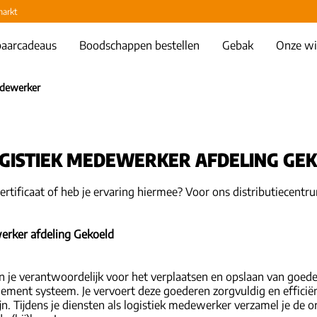
markt
aarcadeaus
Boodschappen bestellen
Gebak
Onze wi
edewerker
GISTIEK MEDEWERKER AFDELING GE
certificaat of heb je ervaring hiermee? Voor ons distributiecentr
erker afdeling Gekoeld
n je verantwoordelijk voor het verplaatsen en opslaan van goed
nt systeem. Je vervoert deze goederen zorgvuldig en efficiënt 
jn. Tijdens je diensten als logistiek medewerker verzamel je de o