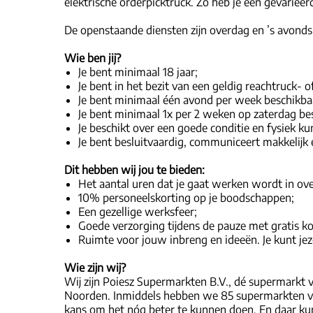
elektrische orderpicktruck. Zo heb je een gevarieerd
De openstaande diensten zijn overdag en ’s avonds.
Wie ben jij?
Je bent minimaal 18 jaar;
Je bent in het bezit van een geldig reachtruck- 
Je bent minimaal één avond per week beschikba
Je bent minimaal 1x per 2 weken op zaterdag be
Je beschikt over een goede conditie en fysiek 
Je bent besluitvaardig, communiceert makkelijk e
Dit hebben wij jou te bieden:
Het aantal uren dat je gaat werken wordt in ove
10% personeelskorting op je boodschappen;
Een gezellige werksfeer;
Goede verzorging tijdens de pauze met gratis kof
Ruimte voor jouw inbreng en ideeën. Je kunt jeze
Wie zijn wij?
Wij zijn Poiesz Supermarkten B.V., dé supermarkt v
Noorden. Inmiddels hebben we 85 supermarkten ver
kans om het nóg beter te kunnen doen. En daar kun