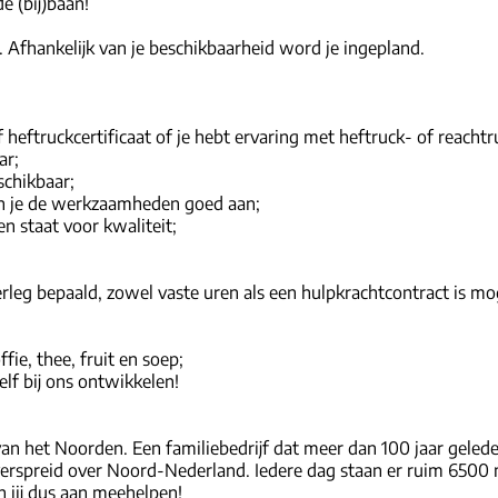
e (bij)baan!
 Afhankelijk van je beschikbaarheid word je ingepland.
of heftruckcertificaat of je hebt ervaring met heftruck- of reacht
ar;
schikbaar;
kun je de werkzaamheden goed aan;
n staat voor kwaliteit;
rleg bepaald, zowel vaste uren als een hulpkrachtcontract is mog
fie, thee, fruit en soep;
lf bij ons ontwikkelen!
an het Noorden. Een familiebedrijf dat meer dan 100 jaar gelede
spreid over Noord-Nederland. Iedere dag staan er ruim 6500 me
 jij dus aan meehelpen!