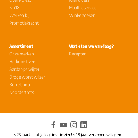
Nix18
Maaltijdservice
Werken bij
Winkelzoeker
Promotiekracht
Assortiment
Wat eten we vandaag?
Onze merken
Recepten
Herkomst vers
Aardappelwijzer
Droge worst wijzer
Borrelshop
Noordertrots
< 25 jaar? Laat je legitimatie zien! < 18 jaar verkopen wij geen