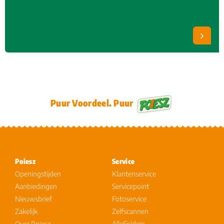
Puur Voordeel. Puur
Poiesz
Service
Openingstijden
Klantenservice
Aanbiedingen
Servicepoint
Nieuwsbrief
Fotoservice
Zakelijk
Zelfscannen
Over Poiesz
AlleFolders