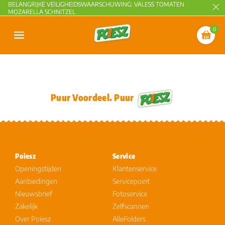
BELANGRIJKE VEILIGHEIDSWAARSCHUWING: VALESS TOMATEN
MOZARELLA SCHNITZEL
0
Puur Voordeel. Puur
Poiesz
Service
Openingstijden
Klantenservice
Aanbiedingen
Servicepoint
Nieuwsbrief
Fotoservice
Zakelijk
Zelfscannen
Over Poiesz
AlleFolders