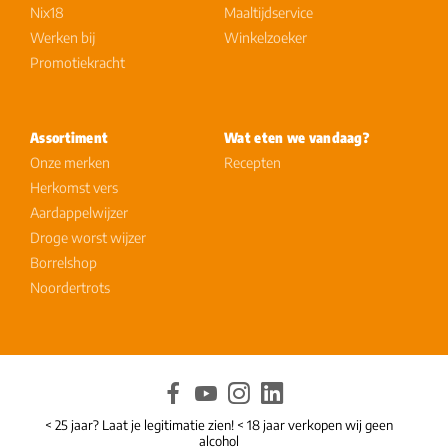
Nix18
Maaltijdservice
Werken bij
Winkelzoeker
Promotiekracht
Assortiment
Wat eten we vandaag?
Onze merken
Recepten
Herkomst vers
Aardappelwijzer
Droge worst wijzer
Borrelshop
Noordertrots
< 25 jaar? Laat je legitimatie zien! < 18 jaar verkopen wij geen
alcohol