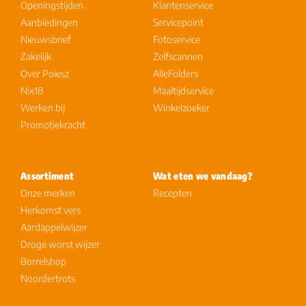
Openingstijden
Klantenservice
Aanbiedingen
Servicepoint
Nieuwsbrief
Fotoservice
Zakelijk
Zelfscannen
Over Poiesz
AlleFolders
Nix18
Maaltijdservice
Werken bij
Winkelzoeker
Promotiekracht
Assortiment
Wat eten we vandaag?
Onze merken
Recepten
Herkomst vers
Aardappelwijzer
Droge worst wijzer
Borrelshop
Noordertrots