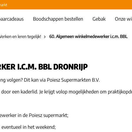
markt
aarcadeaus
Boodschappen bestellen
Gebak
Onze wi
rken en leren tegelijk!
60. Algemeen winkelmedewerker i.c.m. BBL
R I.C.M. BBL DRONRIJP
ing volgen? Dit kan via Poiesz Supermarkten B.V.
d door een kaderlid. Je krijgt volop mogelijkheden om praktijkopd
ewerker in de Poiesz supermarkt;
 eventueel in het weekend;