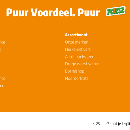
Puur Voordeel. Puur
Assortiment
ice
Onze merken
t
Herkomst vers
Aardappelwijzer
n
Droge worst wijzer
Borrelshop
vice
Noordertrots
er
< 25 jaar? Laat je legi