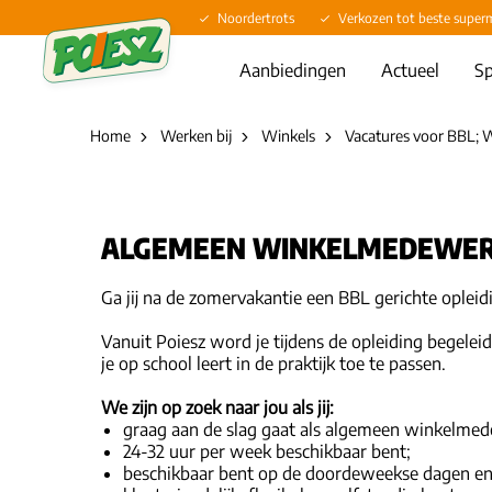
Noordertrots
Verkozen tot beste super
Aanbiedingen
Actueel
Sp
Home
Werken bij
Winkels
Vacatures voor BBL; We
ALGEMEEN WINKELMEDEWERKE
Ga jij na de zomervakantie een BBL gerichte opleid
Vanuit Poiesz word je tijdens de opleiding begelei
je op school leert in de praktijk toe te passen.
We zijn op zoek naar jou als jij:
graag aan de slag gaat als algemeen winkelmed
24-32 uur per week beschikbaar bent;
beschikbaar bent op de doordeweekse dagen en