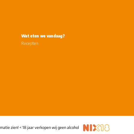
Wat eten we vandaag?
Recepten
timatie zien! < 18 jaar verkopen wij geen alcohol