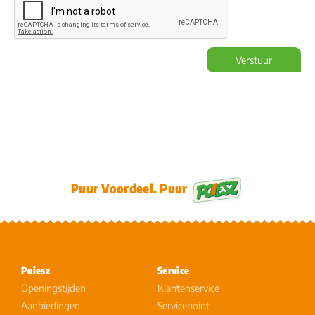
Verstuur
Puur Voordeel. Puur
Poiesz
Service
Openingstijden
Klantenservice
Aanbiedingen
Servicepoint