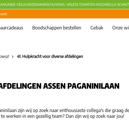
LANGRIJKE VEILIGHEIDSWAARSCHUWING: VALESS TOMATEN MOZARELLA SCHNIT
markt
aarcadeaus
Boodschappen bestellen
Gebak
Onze wi
oiesz!
41. Hulpkracht voor diverse afdelingen
AFDELINGEN ASSEN PAGANINILAAN
aninilaan zijn wij op zoek naar enthousiaste collega's die graag
 te werken in een gezellig team? Dan zijn wij op zoek naar jou!