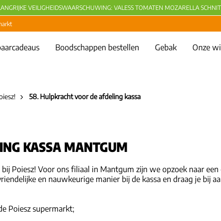
LANGRIJKE VEILIGHEIDSWAARSCHUWING: VALESS TOMATEN MOZARELLA SCHNIT
markt
aarcadeaus
Boodschappen bestellen
Gebak
Onze wi
oiesz!
58. Hulpkracht voor de afdeling kassa
LING KASSA MANTGUM
 bij Poiesz! Voor ons filiaal in Mantgum zijn we opzoek naar e
riendelijke en nauwkeurige manier bij de kassa en draag je bij a
de Poiesz supermarkt;