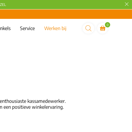
ZEL
0
nkels
Service
Werken bij
en enthousiaste kassamedewerker.
an een positieve winkelervaring.