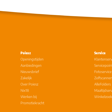
Poiesz
Service
Openingstijden
Klantenserv
Aanbiedingen
Servicepoin
Nieuwsbrief
Fotoservice
Zakelijk
Zelfscanne
Over Poiesz
AlleFolders
Nix18
Maaltijdser
Werken bij
Winkelzoek
Promotiekracht