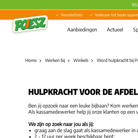
BE
Noordertrots
Verkozen tot beste super
Aanbiedingen
Actueel
Sp
Home
Werken bij
Winkels
Word hulpkracht bij P
HULPKRACHT VOOR DE AFDE
Ben jij opzoek naar een leuke bijbaan? Kom werken
Als kassamedewerker help jij onze klanten op een v
We zijn op zoek naar jou als jij:
graag aan de slag gaat als kassamedewerker in 
2 - 12 uur per week beschikbaar bent;