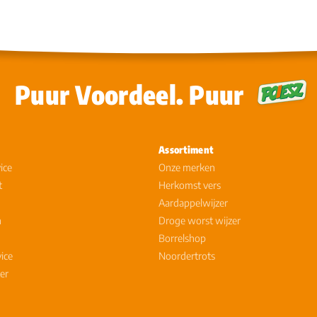
Puur Voordeel. Puur
Assortiment
ice
Onze merken
t
Herkomst vers
Aardappelwijzer
n
Droge worst wijzer
Borrelshop
vice
Noordertrots
er