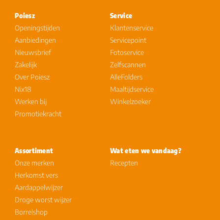
Poiesz
Service
Openingstijden
Klantenservice
Aanbiedingen
Servicepoint
Nieuwsbrief
Fotoservice
Zakelijk
Zelfscannen
Over Poiesz
AlleFolders
Nix18
Maaltijdservice
Werken bij
Winkelzoeker
Promotiekracht
Assortiment
Wat eten we vandaag?
Onze merken
Recepten
Herkomst vers
Aardappelwijzer
Droge worst wijzer
Borrelshop