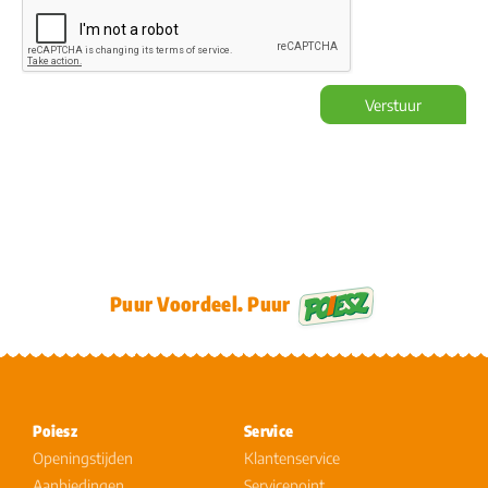
Verstuur
Puur Voordeel. Puur
Poiesz
Service
Openingstijden
Klantenservice
Aanbiedingen
Servicepoint