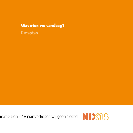
Wat eten we vandaag?
Recepten
timatie zien! < 18 jaar verkopen wij geen alcohol