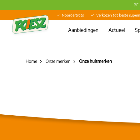
BE
Noordertrots
Verkozen tot beste super
Aanbiedingen
Actueel
Sp
Home
Onze merken
Onze huismerken