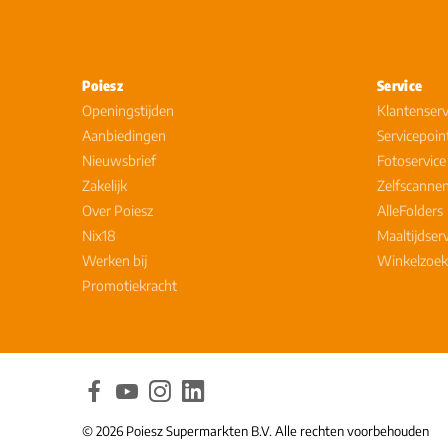
Poiesz
Service
Openingstijden
Klantenserv
Aanbiedingen
Servicepoin
Nieuwsbrief
Fotoservice
Zakelijk
Zelfscanne
Over Poiesz
AlleFolders
Nix18
Maaltijdser
Werken bij
Winkelzoek
Promotiekracht
© 2026 Poiesz Supermarkten B.V. Alle rechten voorbehouden