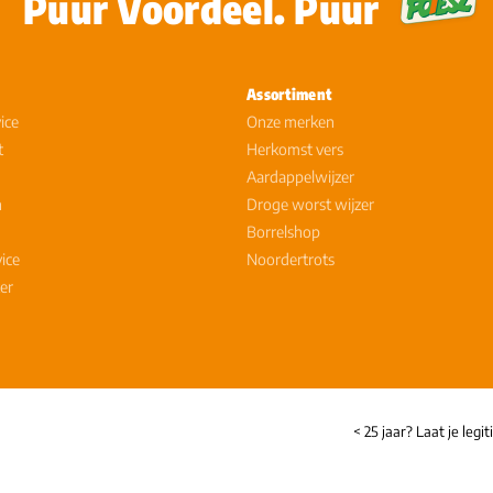
Puur Voordeel. Puur
Assortiment
ice
Onze merken
t
Herkomst vers
Aardappelwijzer
n
Droge worst wijzer
Borrelshop
vice
Noordertrots
er
< 25 jaar? Laat je legi