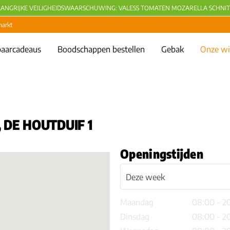
LANGRIJKE VEILIGHEIDSWAARSCHUWING: VALESS TOMATEN MOZARELLA SCHNIT
markt
aarcadeaus
Boodschappen bestellen
Gebak
Onze wi
DE HOUTDUIF 1
Openingstijden
Maandag
08:00 - 2
Dinsdag
08:00 - 2