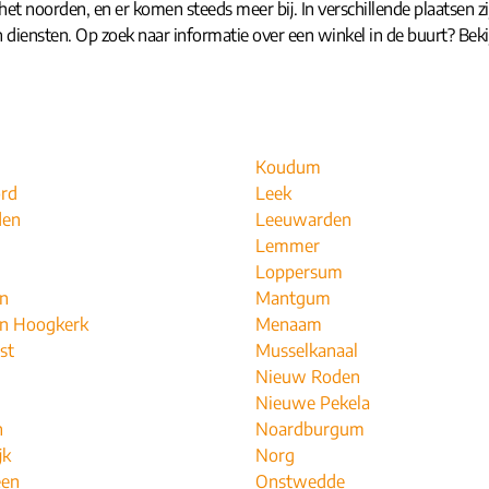
et noorden, en er komen steeds meer bij. In verschillende plaatsen zij
 en diensten. Op zoek naar informatie over een winkel in de buurt? Beki
Koudum
rd
Leek
den
Leeuwarden
Lemmer
Loppersum
n
Mantgum
n Hoogkerk
Menaam
st
Musselkanaal
Nieuw Roden
Nieuwe Pekela
n
Noardburgum
jk
Norg
een
Onstwedde