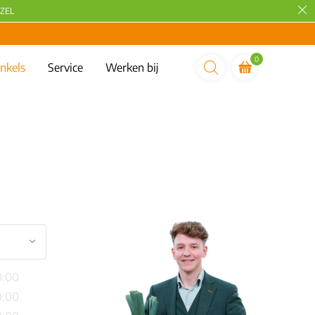
ZEL
0
nkels
Service
Werken bij
0:00
0:00