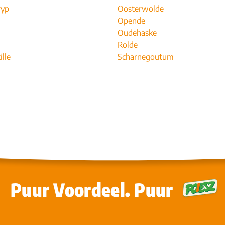
ryp
Oosterwolde
Opende
Oudehaske
Rolde
ille
Scharnegoutum
Puur Voordeel. Puur