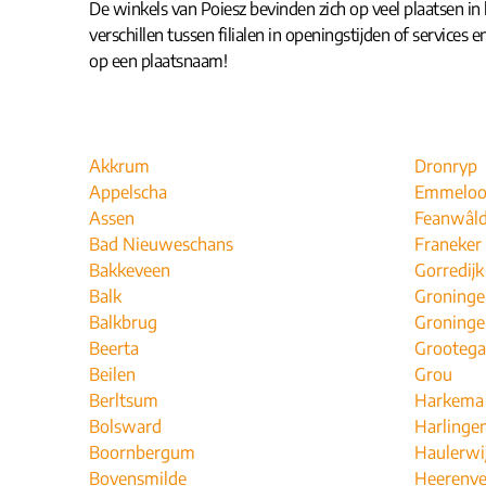
De winkels van Poiesz bevinden zich op veel plaatsen in h
verschillen tussen filialen in openingstijden of services
op een plaatsnaam!
Akkrum
Dronryp
Appelscha
Emmeloo
Assen
Feanwâl
Bad Nieuweschans
Franeker
Bakkeveen
Gorredijk
Balk
Groninge
Balkbrug
Groninge
Beerta
Grootega
Beilen
Grou
Berltsum
Harkema
Bolsward
Harlinge
Boornbergum
Haulerwi
Bovensmilde
Heerenv