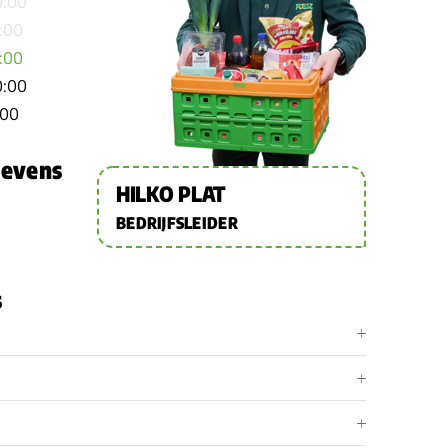
0:00
1:00
1:00
0:00
:00
gevens
HILKO PLAT
BEDRIJFSLEIDER
s