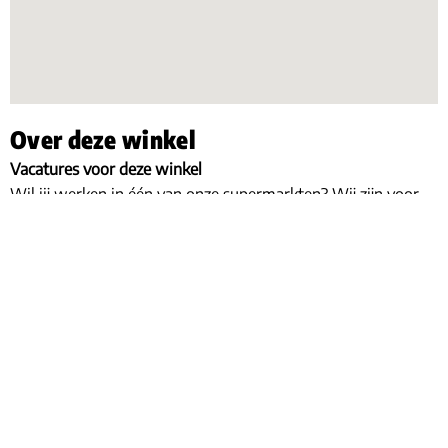
Over deze winkel
Vacatures voor deze winkel
Wil jij werken in één van onze supermarkten? Wij zijn voor
deze supermarkt en al onze andere winkels regelmatig op
zoek naar gemotiveerde mensen. Je kunt onder meer aan de
slag als vakkenvuller, kassamedewerk(st)er, stagiair(e) of als
hulpkracht op één van de versafdelingen. Ook hebben we
regelmatig plekken voor mensen die een leer-/werkplek
(BBL) zoeken in een supermarkt. Wil jij werken bij Poiesz
Supermarkten? Bekijk dan nu al onze vacatures.
Bekijk alle vacatures
Openingstijden