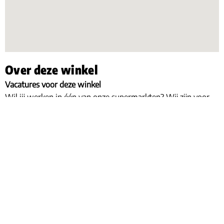
Over deze winkel
Vacatures voor deze winkel
Wil jij werken in één van onze supermarkten? Wij zijn voor
deze supermarkt en al onze andere winkels regelmatig op
zoek naar gemotiveerde mensen. Je kunt onder meer aan de
slag als vakkenvuller, kassamedewerk(st)er, stagiair(e) of als
hulpkracht op één van de versafdelingen. Ook hebben we
regelmatig plekken voor mensen die een leer-/werkplek
(BBL) zoeken in een supermarkt. Wil jij werken bij Poiesz
Supermarkten? Bekijk dan nu al onze vacatures.
Bekijk alle vacatures
Openingstijden