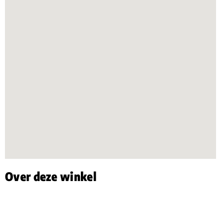
Over deze winkel
Vacatures voor deze winkel
Wil jij werken in één van onze supermarkten? Wij zijn voor
deze supermarkt en al onze andere winkels regelmatig op