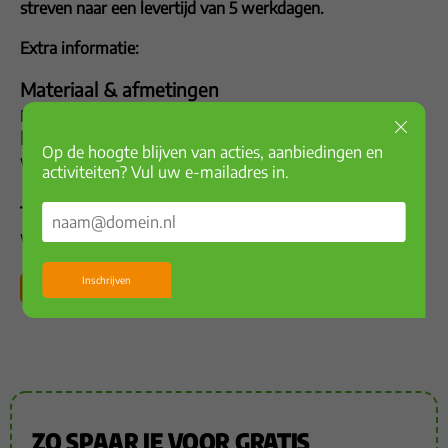
streven naar een levertijd van 5 werkdagen.
Extra informatie:
Materiaal & afmetingen
Materiaal Katoen
Productinformatie
Op de hoogte blijven van acties, aanbiedingen en
Wasbaar Ja
activiteiten? Vul uw e-mailadres in.
Technische specificaties
Wasvoorschrift 60 °C, normaal programma
Inschrijven
Voeg toe
ZO SPAAR JE VOOR GRATIS