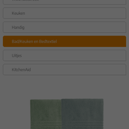
Keuken
Handig
Bad/Keuken en Bedtextiel
Uitjes
KitchenAid