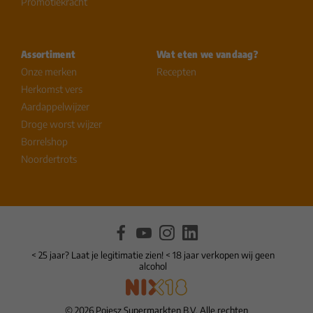
Promotiekracht
Assortiment
Wat eten we vandaag?
Onze merken
Recepten
Herkomst vers
Aardappelwijzer
Droge worst wijzer
Borrelshop
Noordertrots
< 25 jaar? Laat je legitimatie zien! < 18 jaar verkopen wij geen
alcohol
© 2026 Poiesz Supermarkten B.V. Alle rechten