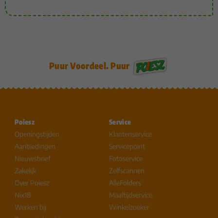
Puur Voordeel. Puur
Poiesz
Service
Openingstijden
Klantenservice
Aanbiedingen
Servicepoint
Nieuwsbrief
Fotoservice
Zakelijk
Zelfscannen
Over Poiesz
AlleFolders
Nix18
Maaltijdservice
Werken bij
Winkelzoeker