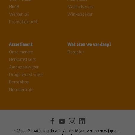
Nix18
Maaltijdservice
Werken bij
Winkelzoeker
Promotiekracht
Assortiment
Wat eten we vandaag?
Onze merken
Recepten
Herkomst vers
Aardappelwijzer
Droge worst wijzer
Borrelshop
Noordertrots
< 25 jaar? Laat je legitimatie zien! < 18 jaar verkopen wij geen