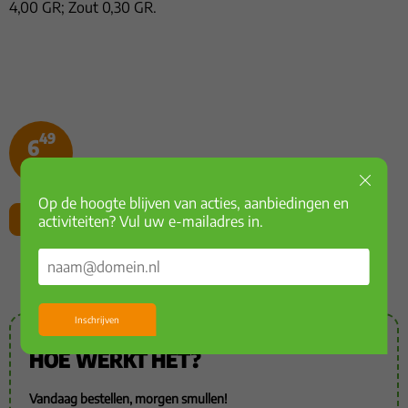
4,00 GR; Zout 0,30 GR.
49
6
Op de hoogte blijven van acties, aanbiedingen en
Voeg toe
activiteiten? Vul uw e-mailadres in.
Inschrijven
HOE WERKT HET?
Vandaag bestellen, morgen smullen!