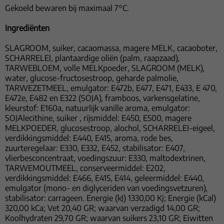
Gekoeld bewaren bij maximaal 7°C.
Ingrediënten
SLAGROOM, suiker, cacaomassa, magere MELK, cacaoboter,
SCHARRELEI, plantaardige oliën (palm, raapzaad),
TARWEBLOEM, volle MELKpoeder, SLAGROOM (MELK),
water, glucose-fructosestroop, geharde palmolie,
TARWEZETMEEL, emulgator: E472b, E477, E471, E433, E 470,
E472e, E482 en E322 (SOJA), framboos, varkensgelatine,
kleurstof: E160a, natuurlijk vanille aroma, emulgator:
SOJAlecithine, suiker , rijsmiddel: E450, E500, magere
MELKPOEDER, glucosestroop, alochol, SCHARRELEI-eigeel,
verdikkingsmiddel: E440, E415, aroma, rode bes,
zuurteregelaar: E330, E332, E452, stabilisator: E407,
vlierbesconcentraat, voedingszuur: E330, maltodextrinen,
TARWEMOUTMEEL, conserveermiddel: E202,
verdikkingsmiddel: E466, E415, E414, geleermiddel: E440,
emulgator (mono- en diglyceriden van voedingsvetzuren),
stabilisator: carrageen. Energie (kJ) 1330,00 Kj; Energie (kCal)
320,00 kCa; Vet 20,40 GR; waarvan verzadigd 14,00 GR;
Koolhydraten 29,70 GR; waarvan suikers 23,10 GR; Eiwitten