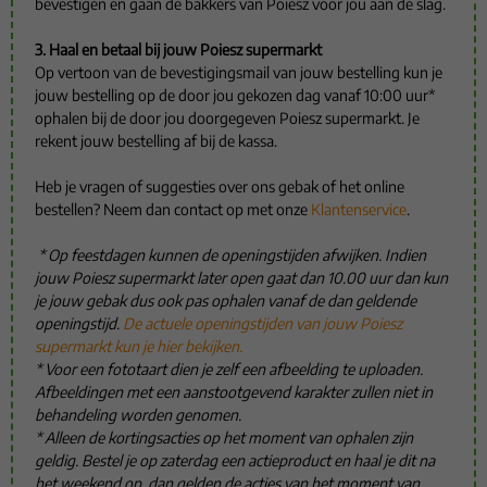
bevestigen en gaan de bakkers van Poiesz voor jou aan de slag.
3. Haal en betaal bij jouw Poiesz supermarkt
Op vertoon van de bevestigingsmail van jouw bestelling kun je
jouw bestelling op de door jou gekozen dag vanaf 10:00 uur*
ophalen bij de door jou doorgegeven Poiesz supermarkt. Je
rekent jouw bestelling af bij de kassa.
Heb je vragen of suggesties over ons gebak of het online
bestellen? Neem dan contact op met onze
Klantenservice
.
* Op feestdagen kunnen de openingstijden afwijken. Indien
jouw Poiesz supermarkt later open gaat dan 10.00 uur dan kun
je jouw gebak dus ook pas ophalen vanaf de dan geldende
openingstijd.
De actuele openingstijden van jouw Poiesz
supermarkt kun je hier bekijken.
* Voor een fototaart dien je zelf een afbeelding te uploaden.
Afbeeldingen met een aanstootgevend karakter zullen niet in
behandeling worden genomen.
* Alleen de kortingsacties op het moment van ophalen zijn
geldig. Bestel je op zaterdag een actieproduct en haal je dit na
het weekend op, dan gelden de acties van het moment van