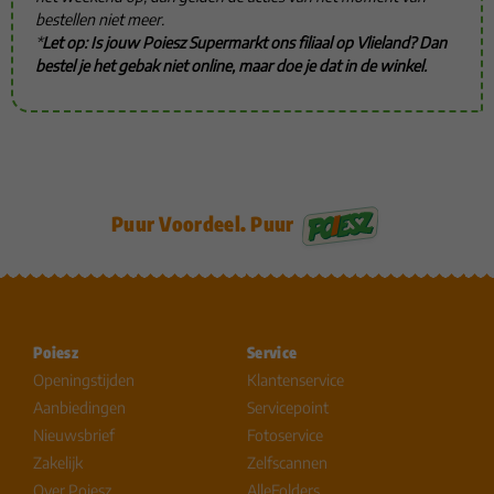
bestellen niet meer.
*
Let op: Is jouw Poiesz Supermarkt ons filiaal op Vlieland? Dan
bestel je het gebak niet online, maar doe je dat in de winkel.
Puur Voordeel. Puur
Poiesz
Service
Openingstijden
Klantenservice
Aanbiedingen
Servicepoint
Nieuwsbrief
Fotoservice
Zakelijk
Zelfscannen
Over Poiesz
AlleFolders