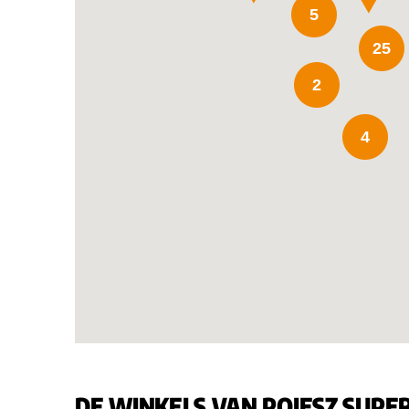
5
25
2
4
DE WINKELS VAN POIESZ SUPER