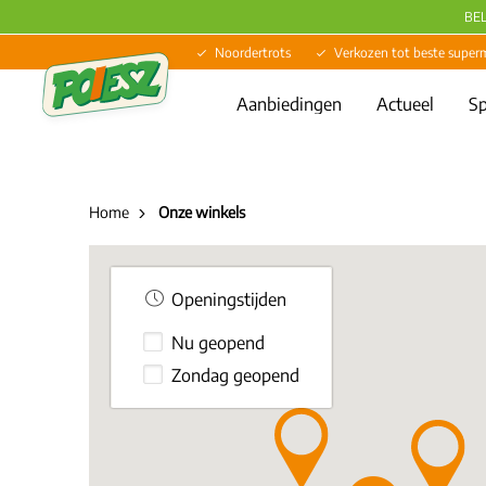
BE
Noordertrots
Verkozen tot beste super
Aanbiedingen
Actueel
Sp
Home
Onze winkels
Openingstijden
Nu geopend
Zondag geopend