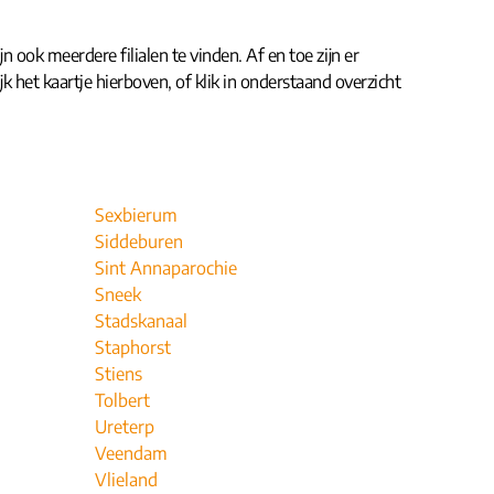
9406 RC ASSEN
Vandaag geopend van 08:00 tot 21:00
n ook meerdere filialen te vinden. Af en toe zijn er
jk het kaartje hierboven, of klik in onderstaand overzicht
Bad Nieuweschans
Hoofdstraat 41
9693 AE BAD NIEUWESCHANS
Vandaag geopend van 08:00 tot 20:00
Sexbierum
Bakkeveen
Siddeburen
Duerswâldmer Wei 2
Sint Annaparochie
9243 KA BAKKEVEEN
Sneek
Vandaag geopend van 08:00 tot 21:00
Stadskanaal
Staphorst
Balk
Stiens
FD. Hoekstraplein 5
Tolbert
8561 EP BALK
Ureterp
Vandaag geopend van 08:00 tot 21:00
Veendam
Vlieland