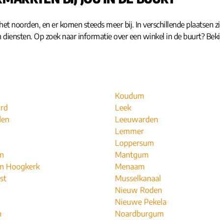
et noorden, en er komen steeds meer bij. In verschillende plaatsen zij
 en diensten. Op zoek naar informatie over een winkel in de buurt? Beki
Koudum
rd
Leek
den
Leeuwarden
Lemmer
Loppersum
n
Mantgum
n Hoogkerk
Menaam
st
Musselkanaal
Nieuw Roden
Nieuwe Pekela
n
Noardburgum