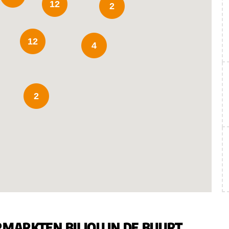
12
2
12
4
2
MARKTEN BIJ JOU IN DE BUURT