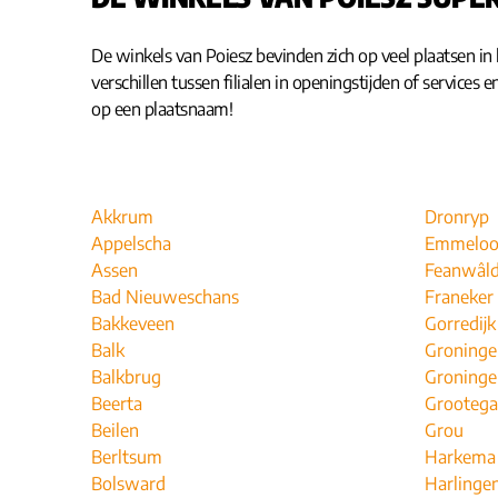
De winkels van Poiesz bevinden zich op veel plaatsen in h
verschillen tussen filialen in openingstijden of services
op een plaatsnaam!
Akkrum
Dronryp
Appelscha
Emmeloo
Assen
Feanwâl
Bad Nieuweschans
Franeker
Bakkeveen
Gorredijk
Balk
Groninge
Balkbrug
Groninge
Beerta
Grootega
Beilen
Grou
Berltsum
Harkema
Bolsward
Harlinge