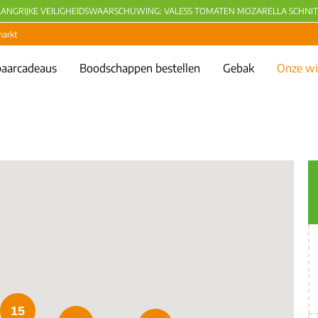
LANGRIJKE VEILIGHEIDSWAARSCHUWING: VALESS TOMATEN MOZARELLA SCHNIT
markt
aarcadeaus
Boodschappen bestellen
Gebak
Onze wi
15