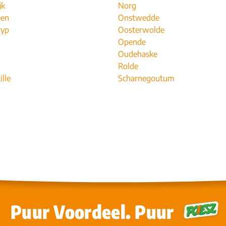
jk
Norg
een
Onstwedde
ryp
Oosterwolde
Opende
Oudehaske
Rolde
ille
Scharnegoutum
Puur Voordeel. Puur