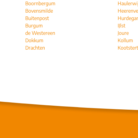
Boornbergum
Haulerwi
Bovensmilde
Heerenv
Buitenpost
Hurdega
Burgum
IJlst
de Westereen
Joure
Dokkum
Kollum
Drachten
Kootstert