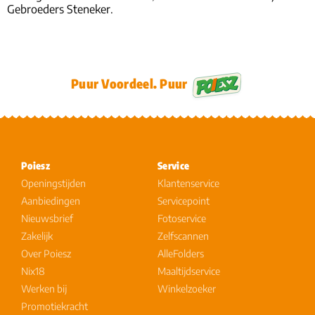
Gebroeders Steneker.
Puur Voordeel. Puur
Poiesz
Service
Openingstijden
Klantenservice
Aanbiedingen
Servicepoint
Nieuwsbrief
Fotoservice
Zakelijk
Zelfscannen
Over Poiesz
AlleFolders
Nix18
Maaltijdservice
Werken bij
Winkelzoeker
Promotiekracht