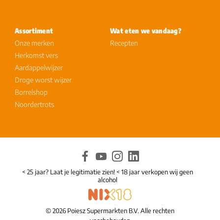
Assortiment
Wat eten we vandaag?
Onze merken
Recepten
Herkomst vers
Aardappelwijzer
Droge worst wijzer
Borrelshop
Noordertrots
< 25 jaar? Laat je legitimatie zien! < 18 jaar verkopen wij geen
alcohol
© 2026 Poiesz Supermarkten B.V. Alle rechten