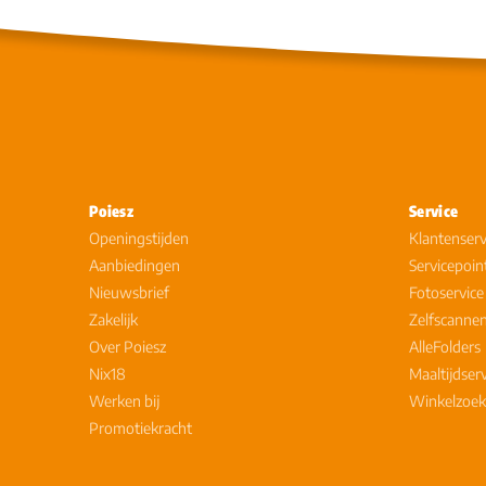
Poiesz
Service
Openingstijden
Klantenserv
Aanbiedingen
Servicepoin
Nieuwsbrief
Fotoservice
Zakelijk
Zelfscanne
Over Poiesz
AlleFolders
Nix18
Maaltijdser
Werken bij
Winkelzoek
Promotiekracht