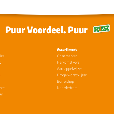
Puur Voordeel. Puur
Assortiment
ice
Onze merken
t
Herkomst vers
Aardappelwijzer
n
Droge worst wijzer
Borrelshop
vice
Noordertrots
er