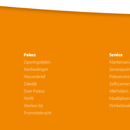
Poiesz
Service
Openingstijden
Klantenserv
Aanbiedingen
Servicepoin
Nieuwsbrief
Fotoservice
Zakelijk
Zelfscanne
Over Poiesz
AlleFolders
Nix18
Maaltijdser
Werken bij
Winkelzoek
Promotiekracht