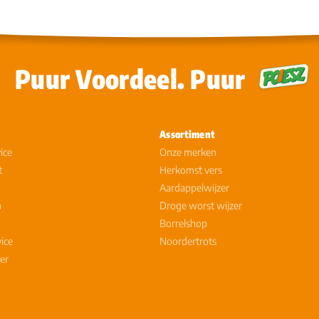
Puur Voordeel. Puur
Assortiment
ice
Onze merken
t
Herkomst vers
Aardappelwijzer
n
Droge worst wijzer
Borrelshop
vice
Noordertrots
er