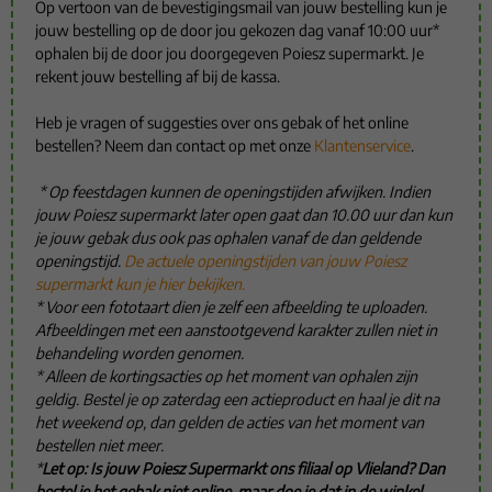
Op vertoon van de bevestigingsmail van jouw bestelling kun je
jouw bestelling op de door jou gekozen dag vanaf 10:00 uur*
ophalen bij de door jou doorgegeven Poiesz supermarkt. Je
rekent jouw bestelling af bij de kassa.
Heb je vragen of suggesties over ons gebak of het online
bestellen? Neem dan contact op met onze
Klantenservice
.
* Op feestdagen kunnen de openingstijden afwijken. Indien
jouw Poiesz supermarkt later open gaat dan 10.00 uur dan kun
je jouw gebak dus ook pas ophalen vanaf de dan geldende
openingstijd.
De actuele openingstijden van jouw Poiesz
supermarkt kun je hier bekijken.
* Voor een fototaart dien je zelf een afbeelding te uploaden.
Afbeeldingen met een aanstootgevend karakter zullen niet in
behandeling worden genomen.
* Alleen de kortingsacties op het moment van ophalen zijn
geldig. Bestel je op zaterdag een actieproduct en haal je dit na
het weekend op, dan gelden de acties van het moment van
bestellen niet meer.
*
Let op: Is jouw Poiesz Supermarkt ons filiaal op Vlieland? Dan
bestel je het gebak niet online, maar doe je dat in de winkel.