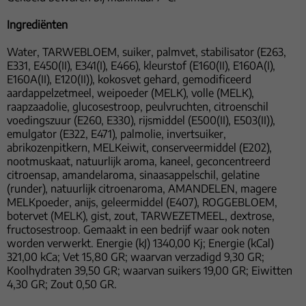
Ingrediënten
Water, TARWEBLOEM, suiker, palmvet, stabilisator (E263,
E331, E450(II), E341(I), E466), kleurstof (E160(II), E160A(I),
E160A(II), E120(II)), kokosvet gehard, gemodificeerd
aardappelzetmeel, weipoeder (MELK), volle (MELK),
raapzaadolie, glucosestroop, peulvruchten, citroenschil
voedingszuur (E260, E330), rijsmiddel (E500(II), E503(II)),
emulgator (E322, E471), palmolie, invertsuiker,
abrikozenpitkern, MELKeiwit, conserveermiddel (E202),
nootmuskaat, natuurlijk aroma, kaneel, geconcentreerd
citroensap, amandelaroma, sinaasappelschil, gelatine
(runder), natuurlijk citroenaroma, AMANDELEN, magere
MELKpoeder, anijs, geleermiddel (E407), ROGGEBLOEM,
botervet (MELK), gist, zout, TARWEZETMEEL, dextrose,
fructosestroop. Gemaakt in een bedrijf waar ook noten
worden verwerkt. Energie (kJ) 1340,00 Kj; Energie (kCal)
321,00 kCa; Vet 15,80 GR; waarvan verzadigd 9,30 GR;
Koolhydraten 39,50 GR; waarvan suikers 19,00 GR; Eiwitten
4,30 GR; Zout 0,50 GR.