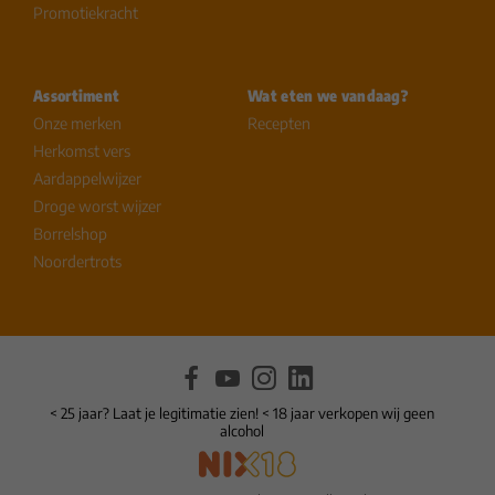
Promotiekracht
Assortiment
Wat eten we vandaag?
Onze merken
Recepten
Herkomst vers
Aardappelwijzer
Droge worst wijzer
Borrelshop
Noordertrots
< 25 jaar? Laat je legitimatie zien! < 18 jaar verkopen wij geen
alcohol