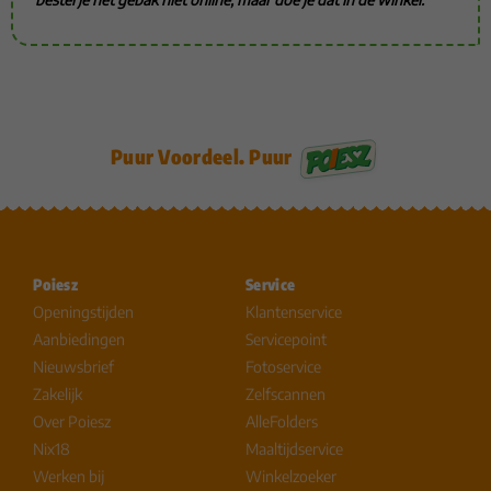
Puur Voordeel. Puur
Poiesz
Service
Openingstijden
Klantenservice
Aanbiedingen
Servicepoint
Nieuwsbrief
Fotoservice
Zakelijk
Zelfscannen
Over Poiesz
AlleFolders
Nix18
Maaltijdservice
Werken bij
Winkelzoeker