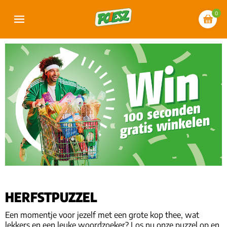
0
HERFSTPUZZEL
Een momentje voor jezelf met een grote kop thee, wat
lekkers en een leuke woordzoeker? Los nu onze puzzel op en