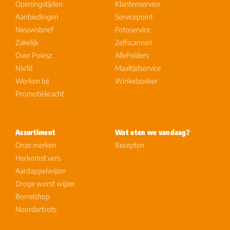
Openingstijden
Klantenservice
Aanbiedingen
Servicepoint
Nieuwsbrief
Fotoservice
Zakelijk
Zelfscannen
Over Poiesz
AlleFolders
Nix18
Maaltijdservice
Werken bij
Winkelzoeker
Promotiekracht
Assortiment
Wat eten we vandaag?
Onze merken
Recepten
Herkomst vers
Aardappelwijzer
Droge worst wijzer
Borrelshop
Noordertrots