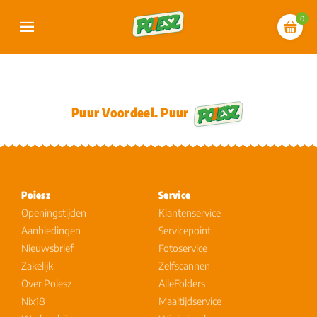
0
Puur Voordeel. Puur
Poiesz
Service
Openingstijden
Klantenservice
Aanbiedingen
Servicepoint
Nieuwsbrief
Fotoservice
Zakelijk
Zelfscannen
Over Poiesz
AlleFolders
Nix18
Maaltijdservice