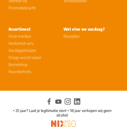
Werken bij
Winkelzoeker
Promotiekracht
Assortiment
Wat eten we vandaag?
Onze merken
Recepten
Herkomst vers
Aardappelwijzer
Droge worst wijzer
Borrelshop
Noordertrots
< 25 jaar? Laat je legitimatie zien! < 18 jaar verkopen wij geen
alcohol