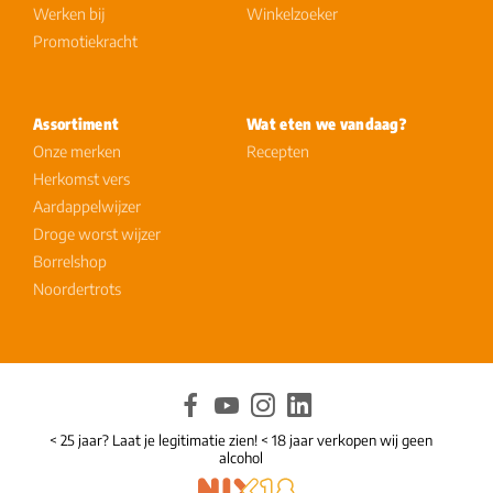
Werken bij
Winkelzoeker
Promotiekracht
Assortiment
Wat eten we vandaag?
Onze merken
Recepten
Herkomst vers
Aardappelwijzer
Droge worst wijzer
Borrelshop
Noordertrots
< 25 jaar? Laat je legitimatie zien! < 18 jaar verkopen wij geen
alcohol