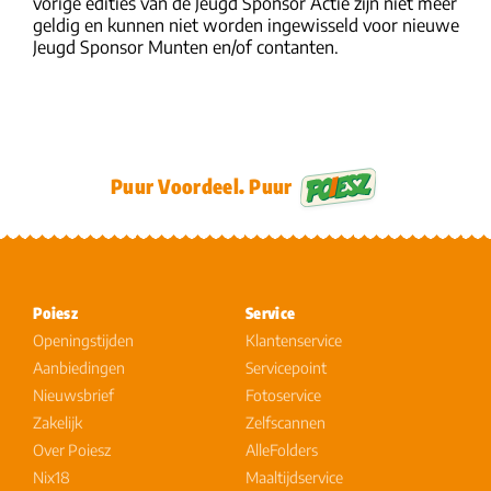
vorige edities van de Jeugd Sponsor Actie zijn niet meer
geldig en kunnen niet worden ingewisseld voor nieuwe
Jeugd Sponsor Munten en/of contanten.
Puur Voordeel. Puur
Poiesz
Service
Openingstijden
Klantenservice
Aanbiedingen
Servicepoint
Nieuwsbrief
Fotoservice
Zakelijk
Zelfscannen
Over Poiesz
AlleFolders
Nix18
Maaltijdservice