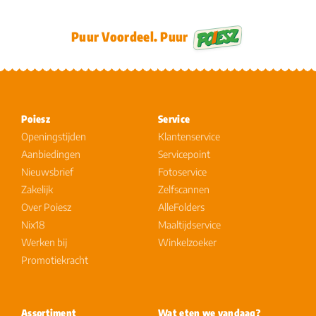
Puur Voordeel. Puur
Poiesz
Service
Openingstijden
Klantenservice
Aanbiedingen
Servicepoint
Nieuwsbrief
Fotoservice
Zakelijk
Zelfscannen
Over Poiesz
AlleFolders
Nix18
Maaltijdservice
Werken bij
Winkelzoeker
Promotiekracht
Assortiment
Wat eten we vandaag?