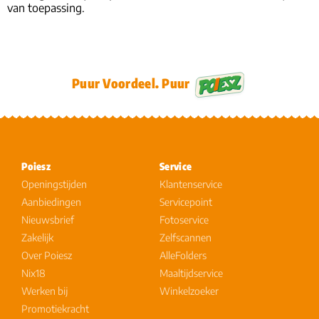
van toepassing.
Puur Voordeel. Puur
Poiesz
Service
Openingstijden
Klantenservice
Aanbiedingen
Servicepoint
Nieuwsbrief
Fotoservice
Zakelijk
Zelfscannen
Over Poiesz
AlleFolders
Nix18
Maaltijdservice
Werken bij
Winkelzoeker
Promotiekracht