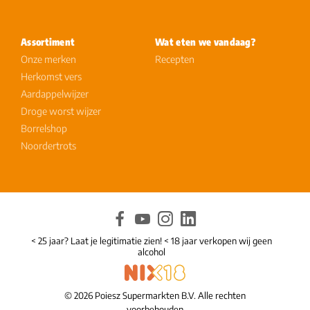
Assortiment
Wat eten we vandaag?
Onze merken
Recepten
Herkomst vers
Aardappelwijzer
Droge worst wijzer
Borrelshop
Noordertrots
< 25 jaar? Laat je legitimatie zien! < 18 jaar verkopen wij geen
alcohol
© 2026 Poiesz Supermarkten B.V. Alle rechten
voorbehouden